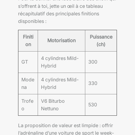
s’offrent à toi, jette un œil à ce tableau
récapitulatif des principales finitions
disponibles :
Finiti
Puissance
Motorisation
on
(ch)
4 cylindres Mild-
GT
300
Hybrid
Mode
4 cylindres Mild-
330
na
Hybrid
Trofe
V6 Biturbo
530
o
Nettuno
La proposition de valeur est limpide : offrir
l’adrénaline d’une voiture de sport le week-