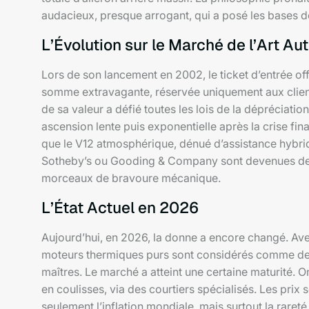
audacieux, presque arrogant, qui a posé les bases d
L’Évolution sur le Marché de l’Art A
Lors de son lancement en 2002, le ticket d’entrée offi
somme extravagante, réservée uniquement aux clients
de sa valeur a défié toutes les lois de la dépréciati
ascension lente puis exponentielle après la crise f
que le V12 atmosphérique, dénué d’assistance hybrid
Sotheby’s ou Gooding & Company sont devenues des a
morceaux de bravoure mécanique.
L’État Actuel en 2026
Aujourd’hui, en 2026, la donne a encore changé. Avec
moteurs thermiques purs sont considérés comme des 
maîtres. Le marché a atteint une certaine maturité. O
en coulisses, via des courtiers spécialisés. Les prix 
seulement l’inflation mondiale, mais surtout la raret