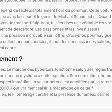
 automobile forgé par la passion brute et l’ingénierie absol
e dépend de facteurs totalement hors du commun. Cette voitur
ée avec la sueur et le génie de Michael Schumacher. Quand 
oyen de transport fulgurant, tu sécurises une véritable œuvre
ément de descendre. Les passionnés et les investisseurs
 une pression incroyable sur l’offre. Crois-moi, pour navigue
 collectionneurs puristes, il faut des connaissances solides,
val cabré.
sement ?
ises. Le marché des hypercars fonctionne selon des règles tr
te une couche mystique à cette équation. Son nom même, hom
spect immédiat. La valeur perçue est amplifiée par sa rareté
000. Pour vraiment saisir la mécanique de ce tarif
tien, le kilométrage certifié et la présence du fameux carnet