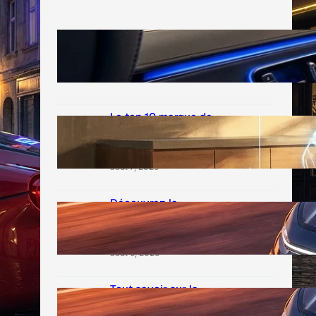
Avis clio 5 hybride
interieur : Le verdict
août 8, 2026
Le top 10 marque de
voiture fiable à
choisir
août 7, 2026
Découvrez la
puissance du 1000
multipla en détail
août 6, 2026
Tout savoir sur la
toyota sprinter
trueno de légende