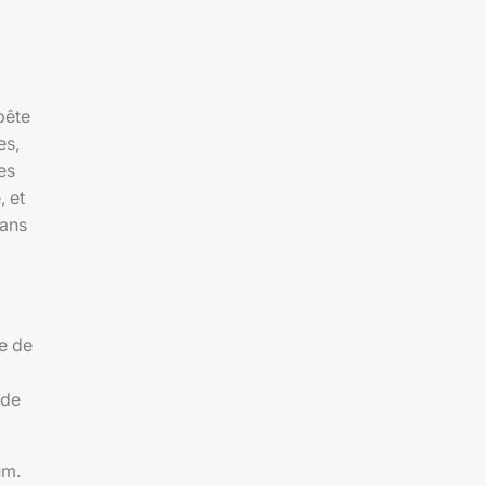
bête
es,
es
, et
dans
e de
 de
um.