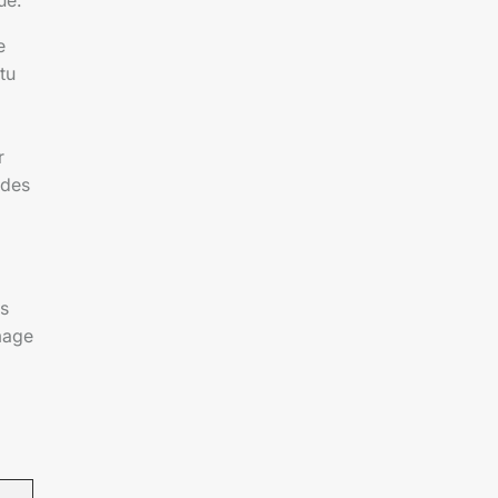
ue.
e
tu
r
 des
ès
mage