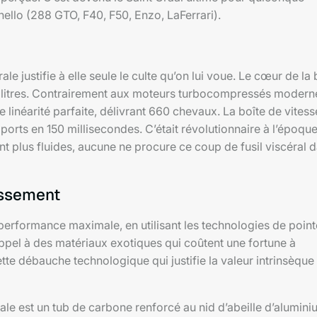
nello (288 GTO, F40, F50, Enzo, LaFerrari).
e justifie à elle seule le culte qu’on lui voue. Le cœur de la 
,0 litres. Contrairement aux moteurs turbocompressés modern
 linéarité parfaite, délivrant 660 chevaux. La boîte de vitess
rts en 150 millisecondes. C’était révolutionnaire à l’époque
t plus fluides, aucune ne procure ce coup de fusil viscéral 
tissement
erformance maximale, en utilisant les technologies de point
 appel à des matériaux exotiques qui coûtent une fortune à
tte débauche technologique qui justifie la valeur intrinsèque
ale est un tub de carbone renforcé au nid d’abeille d’alumini