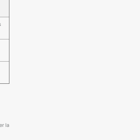
s
r la