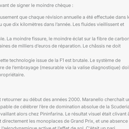
vant de signer le moindre chèque :
eusement que chaque révision annuelle a été effectuée dans l
 que dix kilomètres dans l’année. Les fluides vieillissent et
. La moindre fissure, le moindre éclat sur la fibre de carbo
ines de milliers d’euros de réparation. Le châssis ne doit
tte technologie issue de la F1 est brutale. Le système de
ure de l’embrayage (mesurable via la valise diagnostique) doi
ropriétaire.
ut retourner au début des années 2000. Maranello cherchait u
apable de célébrer l’ère de domination absolue de la Scuderi
illant alors chez Pininfarina. Le résultat visuel était clivant 
uant directement les monoplaces de Grand Prix, et une absence
 l’aérodynamique active et l’effet de sol. C’était un pari