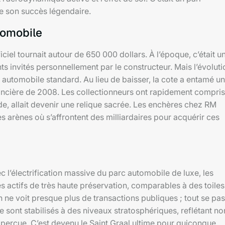
e son succès légendaire.
utomobile
ciel tournait autour de 650 000 dollars. À l’époque, c’était u
 invités personnellement par le constructeur. Mais l’évoluti
on automobile standard. Au lieu de baisser, la cote a entamé u
inancière de 2008. Les collectionneurs ont rapidement compris
e, allait devenir une relique sacrée. Les enchères chez RM
rènes où s’affrontent des milliardaires pour acquérir ces
 l’électrification massive du parc automobile de luxe, les
actifs de très haute préservation, comparables à des toiles
n ne voit presque plus de transactions publiques ; tout se pa
se sont stabilisés à des niveaux stratosphériques, reflétant no
é perçue. C’est devenu le Saint Graal ultime pour quiconque