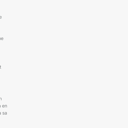
e
ne
t
n
a en
à sa