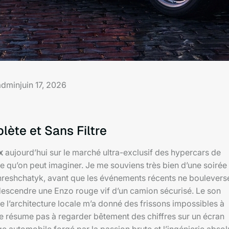
admin
juin 17, 2026
lète et Sans Filtre
x
aujourd’hui sur le marché ultra-exclusif des hypercars de
ce qu’on peut imaginer. Je me souviens très bien d’une soirée
 Khreshchatyk, avant que les événements récents ne boulevers
it descendre une Enzo rouge vif d’un camion sécurisé. Le son
 l’architecture locale m’a donné des frissons impossibles à
e résume pas à regarder bêtement des chiffres sur un écran