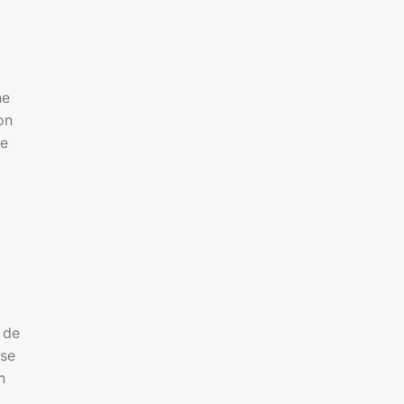
ne
on
ne
 de
sse
n