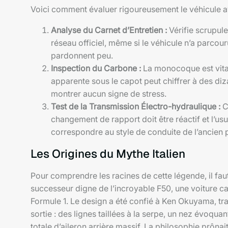
Voici comment évaluer rigoureusement le véhicule a
Analyse du Carnet d’Entretien :
Vérifie scrupul
réseau officiel, même si le véhicule n’a parcouru
pardonnent peu.
Inspection du Carbone :
La monocoque est vitale
apparente sous le capot peut chiffrer à des diza
montrer aucun signe de stress.
Test de la Transmission Électro-hydraulique :
Ce
changement de rapport doit être réactif et l’us
correspondre au style de conduite de l’ancien p
Les Origines du Mythe Italien
Pour comprendre les racines de cette légende, il fa
successeur digne de l’incroyable F50, une voiture c
Formule 1. Le design a été confié à Ken Okuyama, trava
sortie : des lignes taillées à la serpe, un nez évoq
totale d’aileron arrière massif. La philosophie prônait