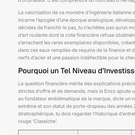
d’ordinateur. C’est comprendre un morceau d’héritage
La valorisation de ce monstre d’ingénierie italienn
incarne l’apogée d’une époque analogique, développ
décides de franchir le pas, tu n’achètes pas qu’un m
d’art roulante dont la cote financière refuse obstin
s’arrachent les rares exemplaires disponibles, créant
dans ces eaux remplies de requins de la finance et de
nerfs d’acier et une passion indéfectible pour le che
Pourquoi un Tel Niveau d’Investis
La question financière mérite des explications préc
strictes d’offre et de demande, mais la Enzo ajou
au fondateur emblématique de la marque, dicte un re
extrême et son statut de porte-drapeau des années 2
stratosphérique, tu dois regarder l’historique d’entre
rouge ‘Classiche’.