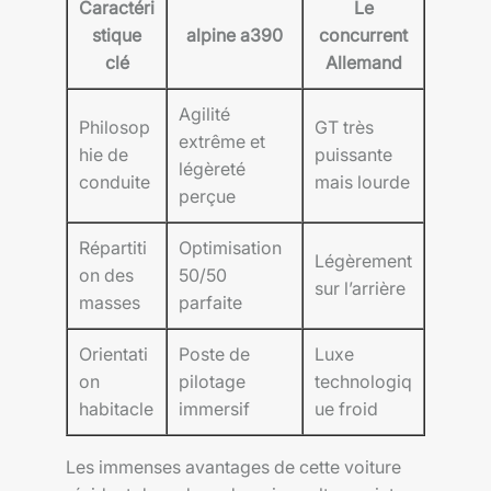
Caractéri
Le
stique
alpine a390
concurrent
clé
Allemand
Agilité
Philosop
GT très
extrême et
hie de
puissante
légèreté
conduite
mais lourde
perçue
Répartiti
Optimisation
Légèrement
on des
50/50
sur l’arrière
masses
parfaite
Orientati
Poste de
Luxe
on
pilotage
technologiq
habitacle
immersif
ue froid
Les immenses avantages de cette voiture