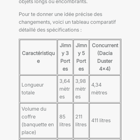
objets longs ou encombrants.
Pour te donner une idée précise des
changements, voici un tableau comparatif
détaillé des spécifications :
Jimn
Jimn
Concurrent
Caractéristiqu
y 3
y 5
(Dacia
e
Port
Port
Duster
es
es
4×4)
3,64
3,98
Longueur
4,34
mètr
mètr
totale
mètres
es
es
Volume du
coffre
85
211
411 litres
(banquette en
litres
litres
place)