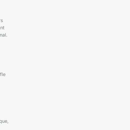
rs
ont
nal.
fle
que,