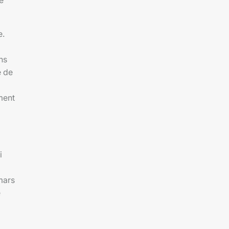
e
e.
ns
é de
ment
i
mars
e