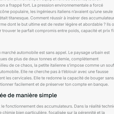
ion a frappé fort. La pression environnementale a forcé
cône populaire, les ingénieurs italiens n’avaient qu’une seule
ie était titanesque. Comment réussir à insérer des accumulateu
 dont le but ultime est de rester légère et abordable ? Ils 
trouver le parfait compromis entre poids, capacité et prix fi
u marché automobile est sans appel. Le paysage urbain est
iques de plus de deux tonnes et demie, complètement
ilieu de ce chaos, la petite italienne s’impose comme un souf
automobile. Elle ne cherche pas à t’éblouir avec une fausse
t les cervicales. Elle te redonne la capacité de bouger sans
ationner facilement et de préserver ton compte en banque.
tée de manière simple
nt le fonctionnement des accumulateurs. Dans la réalité techni
e chimie bien particulière, focalisée sur la pérennité et la