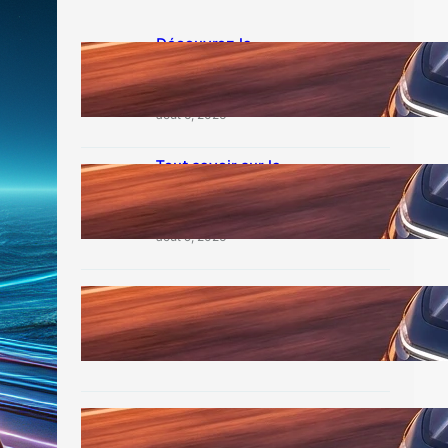
Découvrez la
puissance du 1000
multipla en détail
août 6, 2026
Tout savoir sur la
toyota sprinter
trueno de légende
août 5, 2026
Découvrez la nissan
gtr 2025
août 4, 2026
Avis sur le citroen c5
aircross interieur