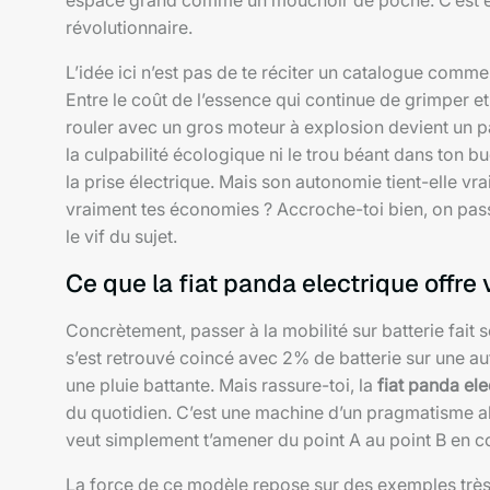
espace grand comme un mouchoir de poche. C’est ex
révolutionnaire.
L’idée ici n’est pas de te réciter un catalogue comm
Entre le coût de l’essence qui continue de grimper et 
rouler avec un gros moteur à explosion devient un pa
la culpabilité écologique ni le trou béant dans ton b
la prise électrique. Mais son autonomie tient-elle vr
vraiment tes économies ? Accroche-toi bien, on passe
le vif du sujet.
Ce que la fiat panda electrique offre
Concrètement, passer à la mobilité sur batterie fait
s’est retrouvé coincé avec 2% de batterie sur une a
une pluie battante. Mais rassure-toi, la
fiat panda ele
du quotidien. C’est une machine d’un pragmatisme abs
veut simplement t’amener du point A au point B en co
La force de ce modèle repose sur des exemples très