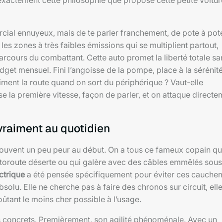
actement cette philosophie que propose cette petite voitur
ercial ennuyeux, mais de te parler franchement, de pote à pot
les zones à très faibles émissions qui se multiplient partout,
rcours du combattant. Cette auto promet la liberté totale sa
udget mensuel. Fini l’angoisse de la pompe, place à la sérénit
aiment la route quand on sort du périphérique ? Vaut-elle
 la première vitesse, façon de parler, et on attaque directe
 vraiment au quotidien
 souvent un peu peur au début. On a tous ce fameux copain qu
utoroute déserte ou qui galère avec des câbles emmêlés sous
ctrique
a été pensée spécifiquement pour éviter ces cauche
olu. Elle ne cherche pas à faire des chronos sur circuit, ell
ûtant le moins cher possible à l’usage.
 concrets. Premièrement, son agilité phénoménale. Avec un