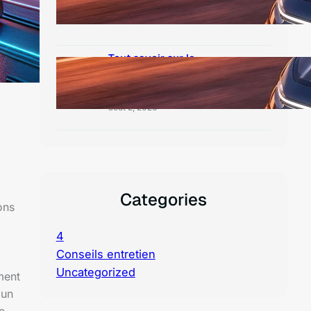
août 3, 2026
Tout savoir sur le
renault 5 intérieur :
Avis
août 2, 2026
Categories
ons
4
Conseils entretien
Uncategorized
ement
 un