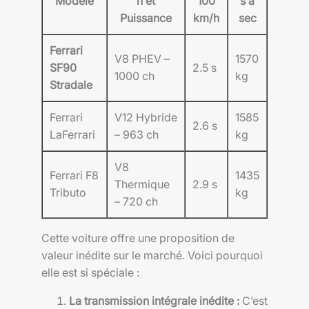
Modèle
n et
100
s à
Puissance
km/h
sec
Ferrari
V8 PHEV –
1570
SF90
2.5 s
1000 ch
kg
Stradale
Ferrari
V12 Hybride
1585
2.6 s
LaFerrari
– 963 ch
kg
V8
Ferrari F8
1435
Thermique
2.9 s
Tributo
kg
– 720 ch
Cette voiture offre une proposition de
valeur inédite sur le marché. Voici pourquoi
elle est si spéciale :
La transmission intégrale inédite :
C’est