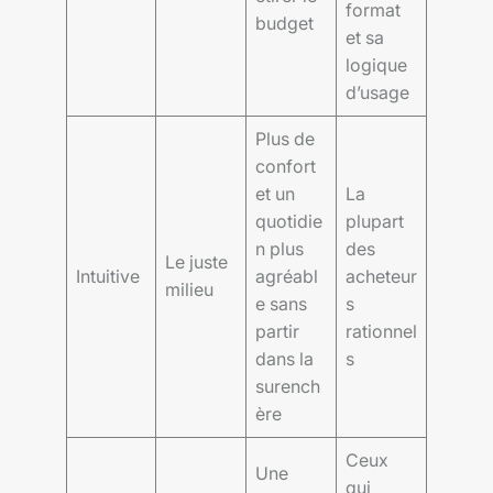
format
budget
et sa
logique
d’usage
Plus de
confort
et un
La
quotidie
plupart
n plus
des
Le juste
Intuitive
agréabl
acheteur
milieu
e sans
s
partir
rationnel
dans la
s
surench
ère
Ceux
Une
qui