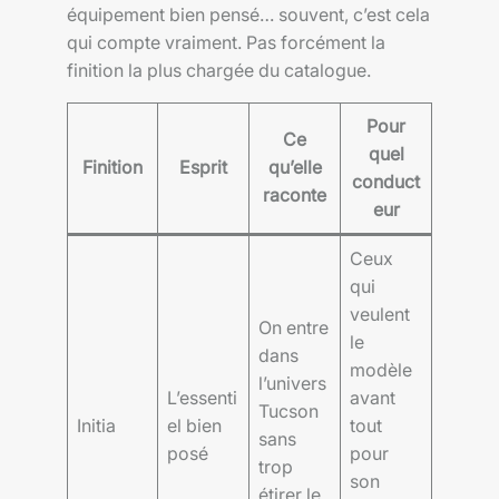
équipement bien pensé… souvent, c’est cela
qui compte vraiment. Pas forcément la
finition la plus chargée du catalogue.
Pour
Ce
quel
Finition
Esprit
qu’elle
conduct
raconte
eur
Ceux
qui
veulent
On entre
le
dans
modèle
l’univers
L’essenti
avant
Tucson
Initia
el bien
tout
sans
posé
pour
trop
son
étirer le