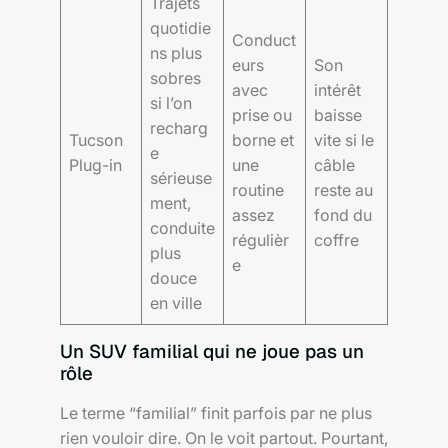
Trajets
quotidie
Conduct
ns plus
eurs
Son
sobres
avec
intérêt
si l’on
prise ou
baisse
recharg
Tucson
borne et
vite si le
e
Plug-in
une
câble
sérieuse
routine
reste au
ment,
assez
fond du
conduite
régulièr
coffre
plus
e
douce
en ville
Un SUV familial qui ne joue pas un
rôle
Le terme “familial” finit parfois par ne plus
rien vouloir dire. On le voit partout. Pourtant,