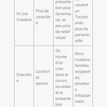
présenta
veulent
tion plus
Plus de
un
N Line
dynamiq
caractèr
Tucson
Creative
ue, un
e
avec
peu plus
plus de
de relief
personn
visuel
alité
On
Gros
monte
rouleurs,
d’un
familles
cran
Confort
exigeant
Executiv
dans le
et
es,
e
cocon,
techno
amateur
les aides
s
et la
d’équipe
présenta
ment
tion