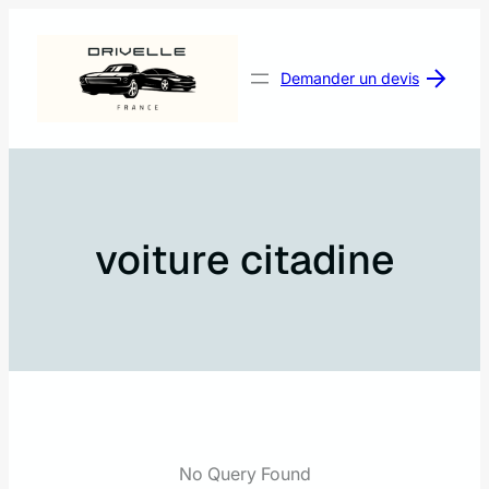
Aller
au
contenu
Demander un devis
voiture citadine
No Query Found