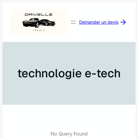
Aller
au
contenu
Demander un devis
technologie e-tech
No Query Found