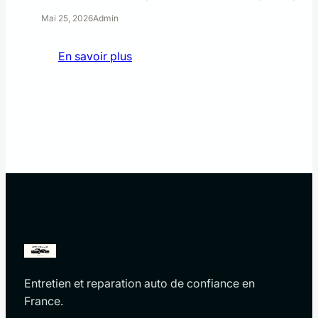
Mai 25, 2026
Admin
:
En savoir plus
Nouveau
Dacia
C
Neo
:
Avis
et
Guide
Complet
Entretien et reparation auto de confiance en
France.