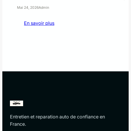
Mai 24, 2026
Admin
:
En savoir plus
Kia
EV4
Prix
:
Guide
Complet
et
Tarifs
Cachés
Entretien et reparation auto de confiance en
France.